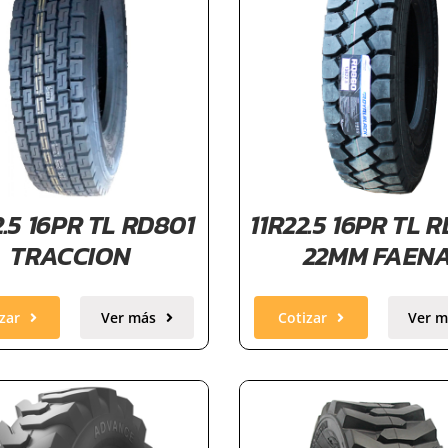
2.5 16PR TL RD801
11R22.5 16PR TL 
TRACCION
22MM FAEN
zar
Ver más
Cotizar
Ver m