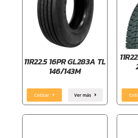
11R22
11R22.5 16PR GL283A TL
146/143M
Cotizar
Ver más
Coti