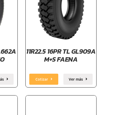
GL662A
11R22.5 16PR TL GL909A
TO
M+S FAENA
ás
Cotizar
Ver más