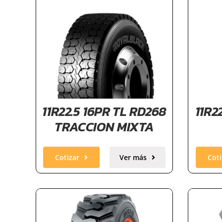
11R22.5 16PR TL RD268
11R2
TRACCION MIXTA
Cotizar
Ver más
Coti