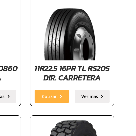
RD860
11R22.5 16PR TL RS205
A
DIR. CARRETERA
ás
Cotizar
Ver más