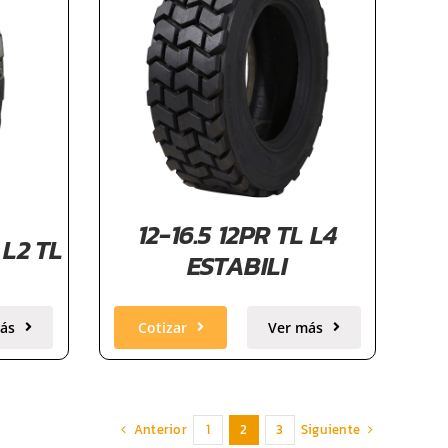
12-16.5 12PR TL L4
 L2 TL
ESTABILI
ás
Cotizar
Ver más
Anterior
Siguiente
1
2
3