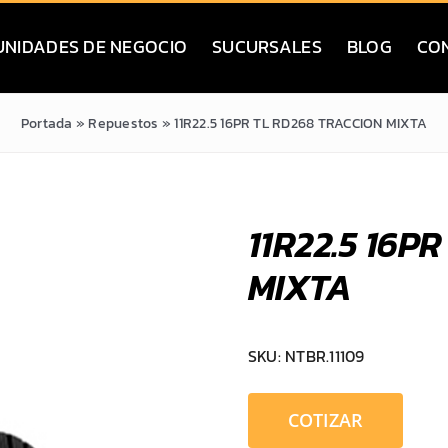
UNIDADES DE NEGOCIO
SUCURSALES
BLOG
CO
Portada
»
Repuestos
»
11R22.5 16PR TL RD268 TRACCION MIXTA
11R22.5 16P
MIXTA
SKU:
NTBR.11109
COTIZAR