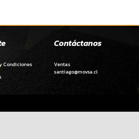
te
Contáctanos
y Condiciones
Ventas
santiago@movsa.cl
s