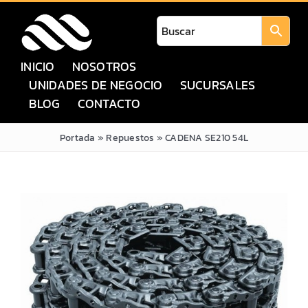
Saltar
al
contenido
INICIO
NOSOTROS
UNIDADES DE NEGOCIO
SUCURSALES
BLOG
CONTACTO
Portada
»
Repuestos
»
CADENA SE210 54L