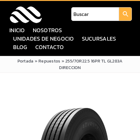
Saltar
al
contenido
INICIO
NOSOTROS
UNIDADES DE NEGOCIO
SUCURSALES
BLOG
CONTACTO
Portada
»
Repuestos
»
255/70R22.5 16PR TL GL283A
DIRECCION