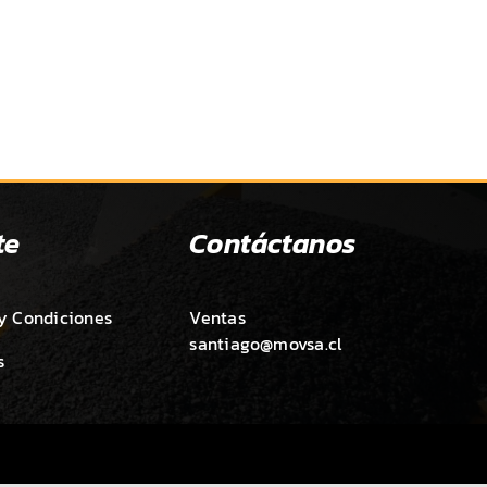
te
Contáctanos
y Condiciones
Ventas
santiago@movsa.cl
s