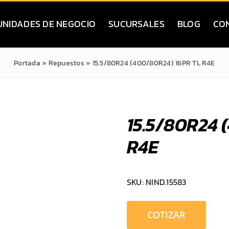
UNIDADES DE NEGOCIO
SUCURSALES
BLOG
CO
Portada
»
Repuestos
»
15.5/80R24 (400/80R24) 16PR TL R4E
15.5/80R24 
R4E
SKU:
NIND.15583
COTIZAR