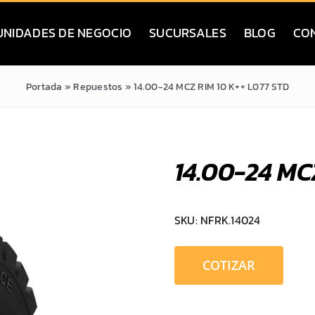
UNIDADES DE NEGOCIO
SUCURSALES
BLOG
CO
Portada
»
Repuestos
»
14.00-24 MCZ RIM 10 K++ L077 STD
14.00-24 MC
SKU:
NFRK.14024
COTIZAR