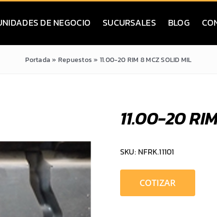
UNIDADES DE NEGOCIO
SUCURSALES
BLOG
CO
Portada
»
Repuestos
»
11.00-20 RIM 8 MCZ SOLID MIL
11.00-20 RI
SKU:
NFRK.11101
COTIZAR